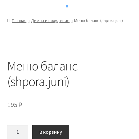
Главная
Диеты и похудение
Меню баланс (shpora.juni)
Меню баланс
(shpora.juni)
195
₽
Количество
В корзину
товара