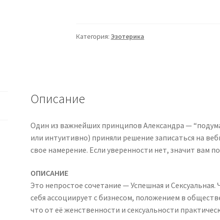
[Александр
Палиенко]
Успешная
Категория:
Эзотерика
и
сексуальная
женщина
(2020)
Описание
Один из важнейших принципов Александра — “подумал
или интуитивно) приняли решение записаться на веб
свое намерение. Если уверенности нет, значит вам п
ОПИСАНИЕ
Это непростое сочетание — Успешная и Сексуальная.
себя ассоциирует с бизнесом, положением в обществ
что от её женственности и сексуальности практическ