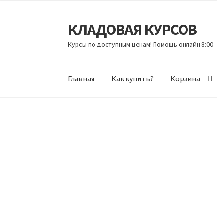
КЛАДОВАЯ КУРСОВ
Перейти
Перейти
к
к
Курсы по доступным ценам! Помощь онлайн 8:00 -
навигации
содержимому
Главная
Как купить?
Корзина