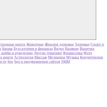
тронные книги
Животные
Женское здоровье
Здоровье
Спорт и
ы
Брошь
Бухгалтерия и финансы
Видео
Валяние
Выпечка
 хобби и рукоделию
Другие тематики
Флористика
Фото
о книги
Астрология
Массаж
Медицина
Музыка
Кондитерские
огти
Seo
Seo и продвижнение сайтов
SMM