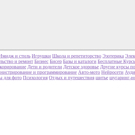
Имидж и стиль
Игрушки
Школа и репетиторство
Эзотерика
Элек
льство и ремонт
Бизнес
Бисер
Базы и каталоги
Бесплатные Курс
корирование
Дети и родители
Детское здоровье
Другие курсы по
нистрирование и программирование
Авто-мото
Нейросети
Ауди
ы для фото
Психология
Отдых и путешествия
шитье
шугаринг-н