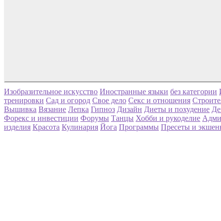
Изобразительное искусство
Иностранные языки
без категории
тренировки
Сад и огород
Свое дело
Секс и отношения
Строите
Вышивка
Вязание
Лепка
Гипноз
Дизайн
Диеты и похудение
Де
Форекс и инвестиции
Форумы
Танцы
Хобби и рукоделие
Адми
изделия
Красота
Кулинария
Йога
Программы
Пресеты и экшен