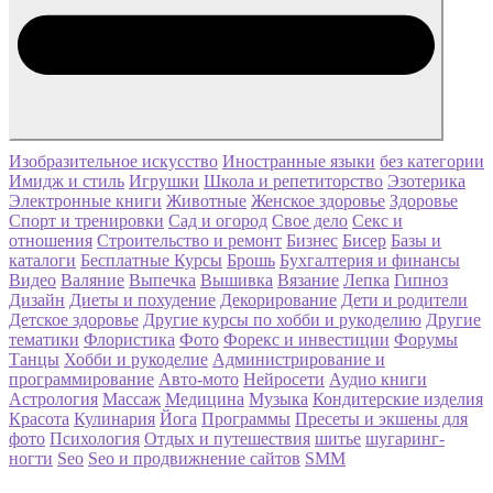
Изобразительное искусство
Иностранные языки
без категории
Имидж и стиль
Игрушки
Школа и репетиторство
Эзотерика
Электронные книги
Животные
Женское здоровье
Здоровье
Спорт и тренировки
Сад и огород
Свое дело
Секс и
отношения
Строительство и ремонт
Бизнес
Бисер
Базы и
каталоги
Бесплатные Курсы
Брошь
Бухгалтерия и финансы
Видео
Валяние
Выпечка
Вышивка
Вязание
Лепка
Гипноз
Дизайн
Диеты и похудение
Декорирование
Дети и родители
Детское здоровье
Другие курсы по хобби и рукоделию
Другие
тематики
Флористика
Фото
Форекс и инвестиции
Форумы
Танцы
Хобби и рукоделие
Администрирование и
программирование
Авто-мото
Нейросети
Аудио книги
Астрология
Массаж
Медицина
Музыка
Кондитерские изделия
Красота
Кулинария
Йога
Программы
Пресеты и экшены для
фото
Психология
Отдых и путешествия
шитье
шугаринг-
ногти
Seo
Seo и продвижнение сайтов
SMM