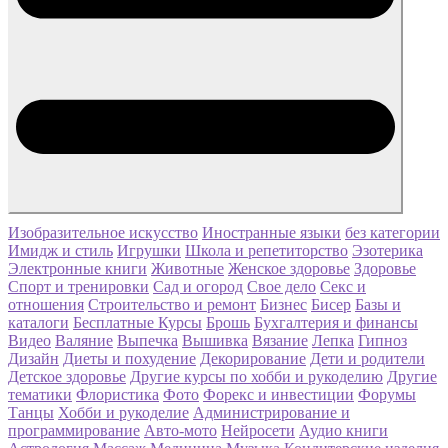
Изобразительное искусство
Иностранные языки
без категории
Имидж и стиль
Игрушки
Школа и репетиторство
Эзотерика
Электронные книги
Животные
Женское здоровье
Здоровье
Спорт и тренировки
Сад и огород
Свое дело
Секс и
отношения
Строительство и ремонт
Бизнес
Бисер
Базы и
каталоги
Бесплатные Курсы
Брошь
Бухгалтерия и финансы
Видео
Валяние
Выпечка
Вышивка
Вязание
Лепка
Гипноз
Дизайн
Диеты и похудение
Декорирование
Дети и родители
Детское здоровье
Другие курсы по хобби и рукоделию
Другие
тематики
Флористика
Фото
Форекс и инвестиции
Форумы
Танцы
Хобби и рукоделие
Администрирование и
программирование
Авто-мото
Нейросети
Аудио книги