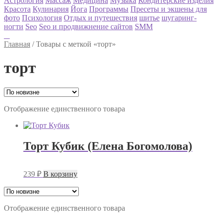
Астрология
Массаж
Медицина
Музыка
Кондитерские изделия
Красота
Кулинария
Йога
Программы
Пресеты и экшены для
фото
Психология
Отдых и путешествия
шитье
шугаринг-
ногти
Seo
Seo и продвижнение сайтов
SMM
Главная
/
Товары с меткой «торт»
торт
Отображение единственного товара
Торт Кубик (Елена Богомолова)
239
₽
В корзину
Отображение единственного товара