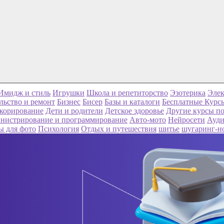
Имидж и стиль
Игрушки
Школа и репетиторство
Эзотерика
Элек
льство и ремонт
Бизнес
Бисер
Базы и каталоги
Бесплатные Курс
корирование
Дети и родители
Детское здоровье
Другие курсы по
нистрирование и программирование
Авто-мото
Нейросети
Ауди
ы для фото
Психология
Отдых и путешествия
шитье
шугаринг-н