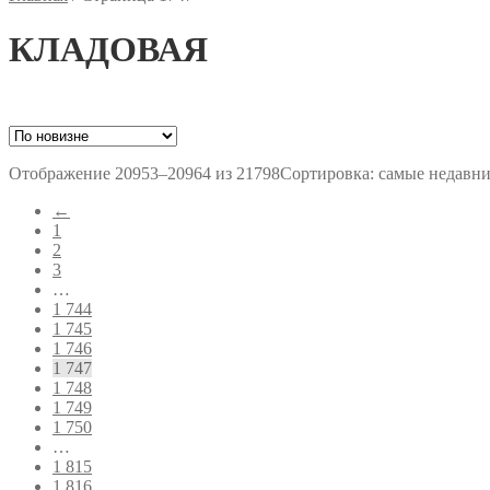
КЛАДОВАЯ
Отображение 20953–20964 из 21798
Сортировка: самые недавн
←
1
2
3
…
1 744
1 745
1 746
1 747
1 748
1 749
1 750
…
1 815
1 816