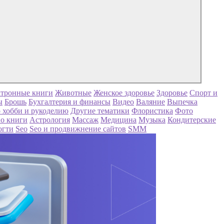
тронные книги
Животные
Женское здоровье
Здоровье
Спорт и
ы
Брошь
Бухгалтерия и финансы
Видео
Валяние
Выпечка
 хобби и рукоделию
Другие тематики
Флористика
Фото
о книги
Астрология
Массаж
Медицина
Музыка
Кондитерские
огти
Seo
Seo и продвижнение сайтов
SMM